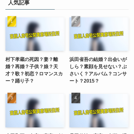
人気記事
村下孝蔵の死因？妻？離
浜田省吾の結婚？出会いが
婚？再婚？子供？娘？天
しら？素顔を見せない？ぶ
才？歌？初恋？ロマンスカ
さいく？アルバム？コンサ
ー？踊り子？
ート？2015？