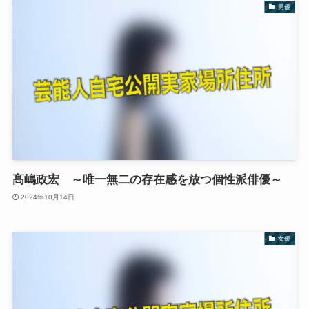
男優
髙嶋政宏 ～唯一無二の存在感を放つ個性派俳優～
2024年10月14日
女優