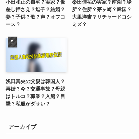
小田和正の自宅？実家？仮
桑田佳祐の実家？南湖？場
差し押さえ？逗子？結婚？
所？住所？茅ヶ崎？韓国？
妻？子供？歌？声？オフコ
大里洋吉？リチャードコシ
ース？
ミズ？
浅田真央の父親は韓国人？
再婚？今？交通事故？母親
はトルコ？職業？入船？目
撃？私服がダサい？
アーカイブ