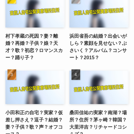
村下孝蔵の死因？妻？離
浜田省吾の結婚？出会いが
婚？再婚？子供？娘？天
しら？素顔を見せない？ぶ
才？歌？初恋？ロマンスカ
さいく？アルバム？コンサ
ー？踊り子？
ート？2015？
小田和正の自宅？実家？仮
桑田佳祐の実家？南湖？場
差し押さえ？逗子？結婚？
所？住所？茅ヶ崎？韓国？
妻？子供？歌？声？オフコ
大里洋吉？リチャードコシ
ース？
ミズ？