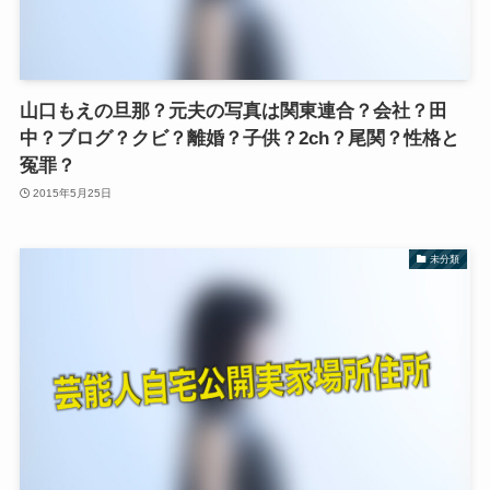
山口もえの旦那？元夫の写真は関東連合？会社？田
中？ブログ？クビ？離婚？子供？2ch？尾関？性格と
冤罪？
2015年5月25日
未分類