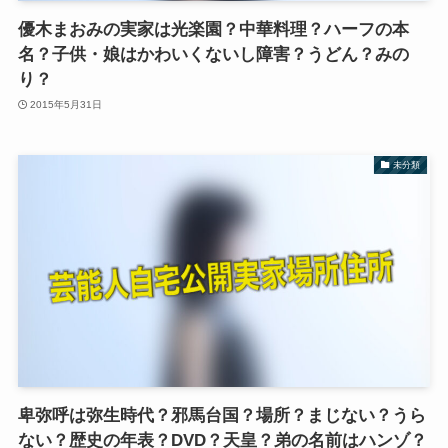
優木まおみの実家は光楽園？中華料理？ハーフの本
名？子供・娘はかわいくないし障害？うどん？みの
り？
2015年5月31日
未分類
卑弥呼は弥生時代？邪馬台国？場所？まじない？うら
ない？歴史の年表？DVD？天皇？弟の名前はハンゾ？