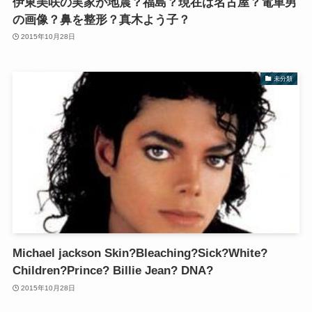
伊東美咲の実家が地震？福島？現在は名古屋？電車男
の画像？鼻を整形？真木よう子？
2015年10月28日
未分類
Michael jackson Skin?Bleaching?Sick?White?
Children?Prince? Billie Jean? DNA?
2015年10月28日