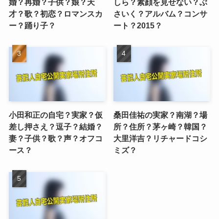
婚？再婚？子供？娘？天
しら？素顔を見せない？ぶ
才？歌？初恋？ロマンスカ
さいく？アルバム？コンサ
ー？踊り子？
ート？2015？
小田和正の自宅？実家？仮
桑田佳祐の実家？南湖？場
差し押さえ？逗子？結婚？
所？住所？茅ヶ崎？韓国？
妻？子供？歌？声？オフコ
大里洋吉？リチャードコシ
ース？
ミズ？