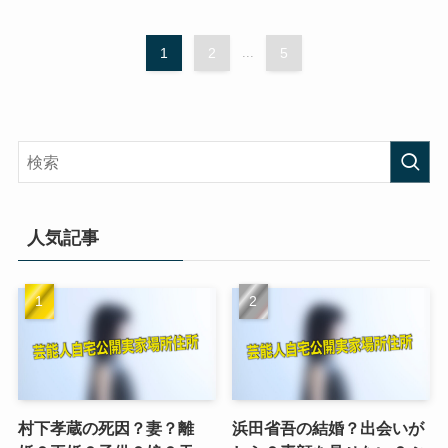
1
2
...
5
人気記事
村下孝蔵の死因？妻？離
浜田省吾の結婚？出会いが