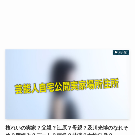
未分類
檀れいの実家？父親？江原？母親？及川光博のなれそ