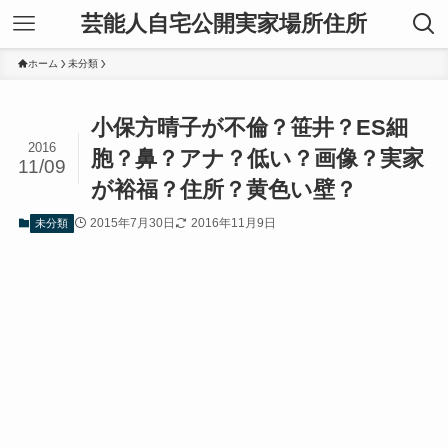
芸能人自宅公開実家場所住所
ホーム
未分類
小保方晴子が不倫？笹井？ES細
2016
胞？鼻？アナ？低い？画像？実家
11/09
が裕福？住所？黄色い壁？
2015年7月30日
2016年11月9日
未分類