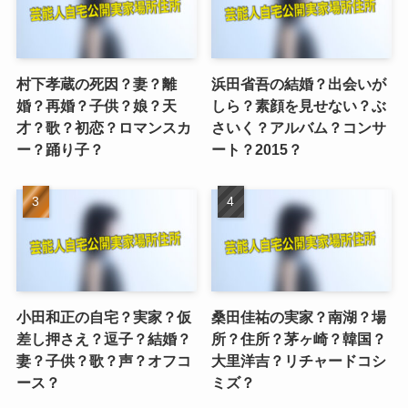
村下孝蔵の死因？妻？離
浜田省吾の結婚？出会いが
婚？再婚？子供？娘？天
しら？素顔を見せない？ぶ
才？歌？初恋？ロマンスカ
さいく？アルバム？コンサ
ー？踊り子？
ート？2015？
小田和正の自宅？実家？仮
桑田佳祐の実家？南湖？場
差し押さえ？逗子？結婚？
所？住所？茅ヶ崎？韓国？
妻？子供？歌？声？オフコ
大里洋吉？リチャードコシ
ース？
ミズ？