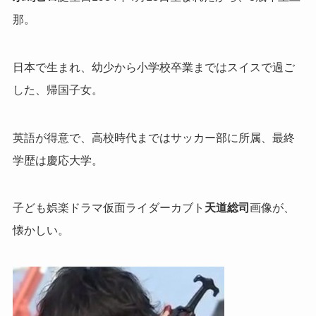
那。
日本で生まれ、幼少から小学校卒業まではスイスで過ご
した、帰国子女。
英語が得意で、高校時代まではサッカー部に所属、最終
学歴は慶応大学。
子ども娯楽ドラマ仮面ライダーカブト
天道総司
画像が、
懐かしい。