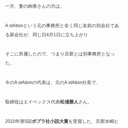
一方、妻の絢香さんの方は、
A stAtionという元の事務所と全く同じ名前の別会社であ
る新会社が、同じ日4月1日に立ち上がり
そこに所属したので、つまり旦那とは別事務所となっ
た。
今のA stAtionの代表は、元のA stAtion社長で、
取締役はエイベックス代表
松浦勝人
さん。
2010年第5回
ポプラ社小説大賞
を受賞した、旦那水嶋ヒ