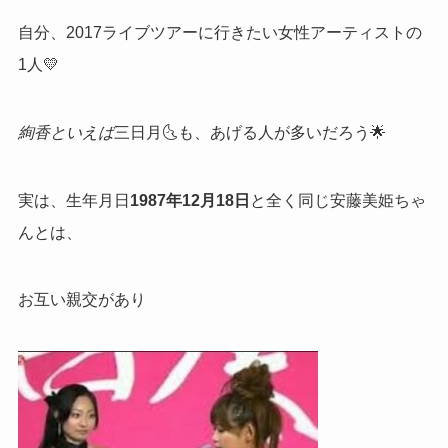
自分、2017ライブツアーに行きたい女性アーティストの
1人💛
絢香といえば
三日月🌜も、あげる人が多いだろう🌟
実は、生年月日
1987年12月18日
と全く同じ安藤美姫ちゃ
んとは、
お互い親交があり