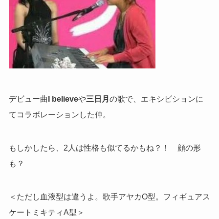
デビュー曲
I believe
や
三日月
の歌で、エキシビションに
てコラボレーションした仲。
もしかしたら、2人は性格も似てるかもね？！ 顔の形
も？
＜ただし血液型は違うよ。歌手アヤカO型。フィギュアス
ケートミキティA型＞